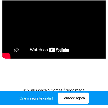
© 2018 Gonçalo Gomes / gogoimage
Desenvolvido por
Webnode
Comece agora
Crie o seu site grátis!